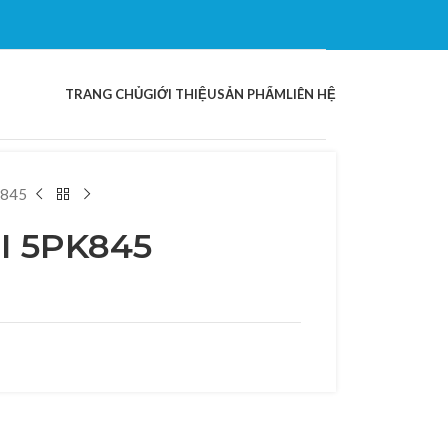
TRANG CHỦ
GIỚI THIỆU
SẢN PHẨM
LIÊN HỆ
K845
I 5PK845