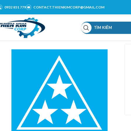
0932 851 779
CONTACT.THIENKIMCORP@GMAIL.COM
TÌM KIẾM