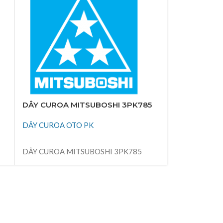
DÂY CUROA MITSUBOSHI 3PK785
DÂY CUROA 
DÂY CUROA OTO PK
DÂY CUROA 
ĐỌC TIẾP
ĐỌC TIẾP
DÂY CUROA MITSUBOSHI 3PK785
DÂY CUROA M
Thiên Kim Corp