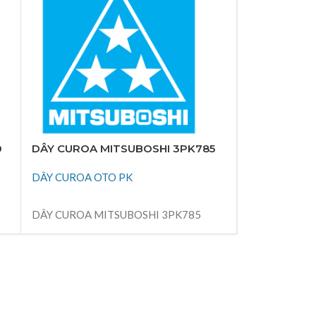
0
DÂY CUROA MITSUBOSHI 3PK785
DÂY CUROA 
DÂY CUROA OTO PK
DÂY CUROA 
ĐỌC TIẾP
ĐỌC TIẾP
DÂY CUROA MITSUBOSHI 3PK785
DÂY CUROA M
Thiên Kim Corp