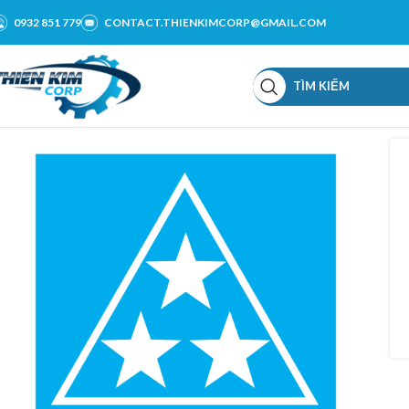
0932 851 779
CONTACT.THIENKIMCORP@GMAIL.COM
TÌM KIẾM