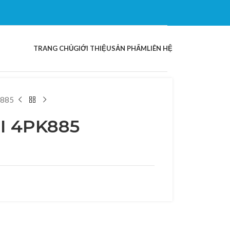
TRANG CHỦ
GIỚI THIỆU
SẢN PHẨM
LIÊN HỆ
K885
I 4PK885