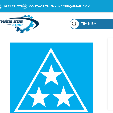
0932 851 779
CONTACT.THIENKIMCORP@GMAIL.COM
TÌM KIẾM