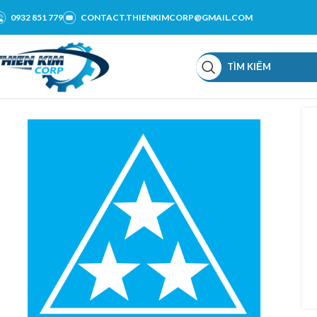
0932 851 779
CONTACT.THIENKIMCORP@GMAIL.COM
TÌM KIẾM