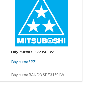
Dây curoa SPZ3150LW
Dây curoa S
Dây curoa SPZ
Dây curoa SP
ĐỌC TIẾP
ĐỌC TIẾP
Dây curoa BANDO SPZ3150LW
Dây curoa SP
Thiên Kim Corp