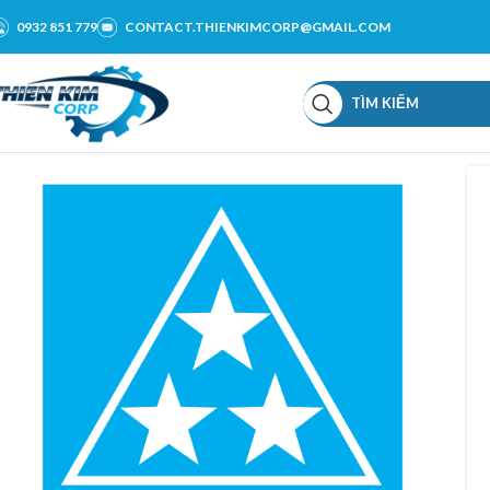
0932 851 779
CONTACT.THIENKIMCORP@GMAIL.COM
TÌM KIẾM