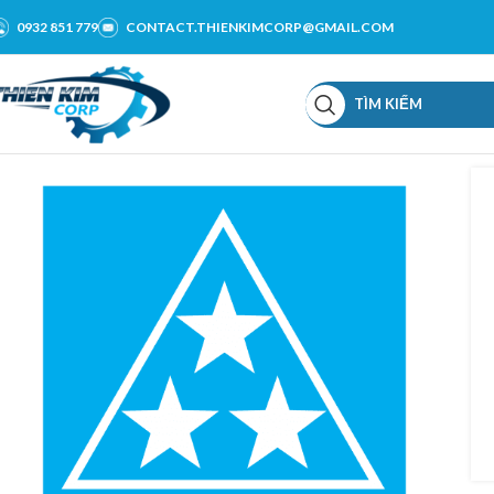
0932 851 779
CONTACT.THIENKIMCORP@GMAIL.COM
TÌM KIẾM