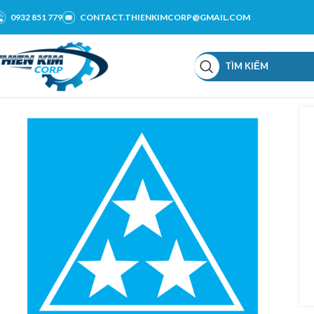
0932 851 779
CONTACT.THIENKIMCORP@GMAIL.COM
TÌM KIẾM