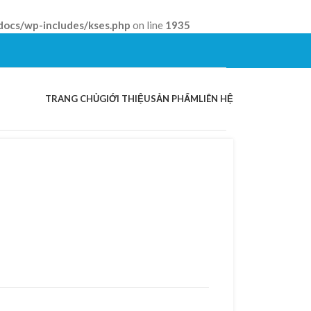
docs/wp-includes/kses.php
on line
1935
TRANG CHỦ
GIỚI THIỆU
SẢN PHẨM
LIÊN HỆ