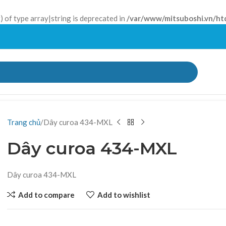
) of type array|string is deprecated in
/var/www/mitsuboshi.vn/ht
Trang chủ
Dây curoa 434-MXL
Dây curoa 434-MXL
Dây curoa 434-MXL
Add to compare
Add to wishlist