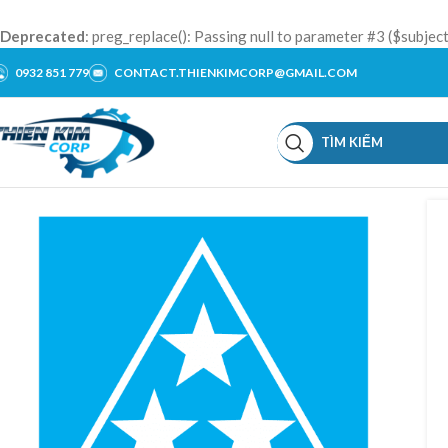
Deprecated
: preg_replace(): Passing null to parameter #3 ($subject
0932 851 779
CONTACT.THIENKIMCORP@GMAIL.COM
TÌM KIẾM