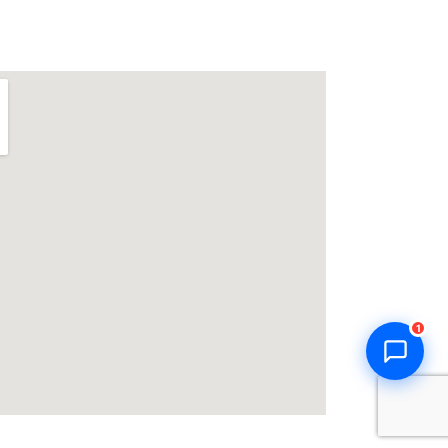
Thiên Kim Corp
T
Chuyên viên tư vấn
Đang trực tuyến
Xin chào! Mình có thể giúp gì
cho bạn hôm nay? 😊
T
Zalo / Điện thoại
0932 851 779
Giờ làm việc
T2–T7: 7:00 – 17:30
Chat Zalo
Gọi điện
1