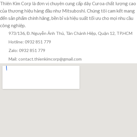
Thiên Kim Corp là đơn vị chuyên cung cấp dây Curoa chất lượng cao
của thương hiệu hàng đầu như Mitsuboshi. Chúng tôi cam kết mang
đến sản phẩm chính hãng, bền bỉ và hiệu suất tối ưu cho mọi nhu cầu
công nghiệp.
973/136, Đ. Nguyễn Ảnh Thủ, Tân Chánh Hiệp, Quận 12, TP.HCM
Hotline: 0932 851 779
Zalo: 0932 851 779
Mail: contact.thienkimcorp@gmail.com
Thiên Kim Corp
T
Chuyên viên tư vấn
Đang trực tuyến
Xin chào! Mình có thể giúp gì cho bạn hôm nay?
😊
T
Zalo / Điện thoại
0932 851 779
Giờ làm việc