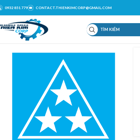
0932 851 779
CONTACT.THIENKIMCORP@GMAIL.COM
TÌM KIẾM