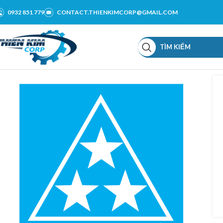
0932 851 779
CONTACT.THIENKIMCORP@GMAIL.COM
TÌM KIẾM