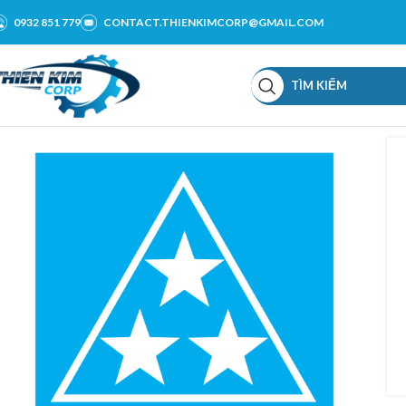
0932 851 779
CONTACT.THIENKIMCORP@GMAIL.COM
TÌM KIẾM