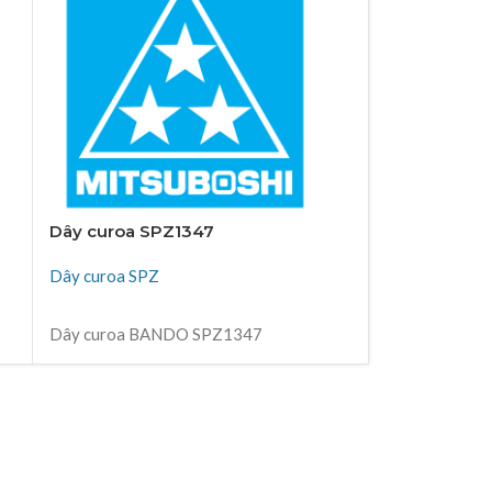
Dây curoa SPZ1347
Dây curoa S
Dây curoa SPZ
Dây curoa SP
ĐỌC TIẾP
ĐỌC TIẾP
Dây curoa BANDO SPZ1347
Dây curoa SP
Thiên Kim Corp