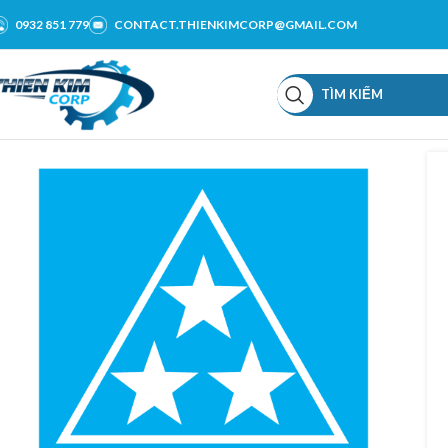
0932 851 779
CONTACT.THIENKIMCORP@GMAIL.COM
TÌM KIẾM