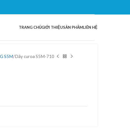
TRANG CHỦ
GIỚI THIỆU
SẢN PHẨM
LIÊN HỆ
G S5M
Dây curoa S5M-710