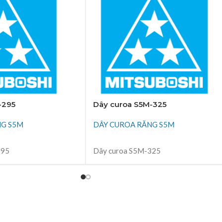
-295
Dây curoa S5M-325
NG S5M
DÂY CUROA RĂNG S5M
ĐỌC TIẾP
295
Dây curoa S5M-325