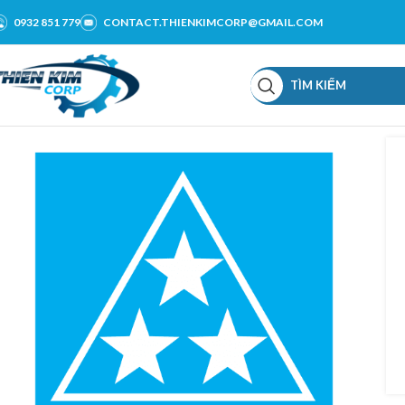
0932 851 779
CONTACT.THIENKIMCORP@GMAIL.COM
TÌM KIẾM