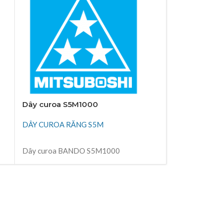
Dây curoa S5M1000
Dây curoa 
DÂY CUROA RĂNG S5M
DÂY CUROA 
ĐỌC TIẾP
ĐỌC TIẾP
Dây curoa BANDO S5M1000
Dây curoa B
Thiên Kim Corp