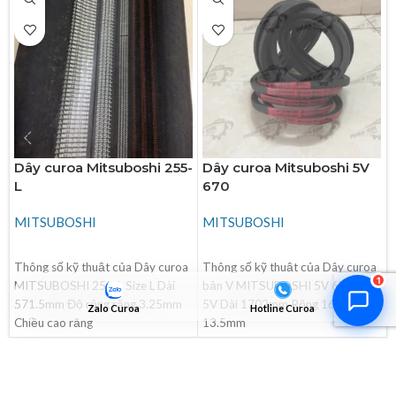
Thiên Kim Corp
T
Chuyên viên tư vấn
Đang trực tuyến
Xin chào! Mình có thể giúp gì cho bạn hôm nay?
😊
T
Zalo / Điện thoại
0932 851 779
Dây curoa Mitsuboshi 255-
Dây curoa Mitsuboshi 5V
L
670
Giờ làm việc
T2–T7: 7:00 – 17:30
MITSUBOSHI
MITSUBOSHI
Chat Zalo
Gọi điện
ĐỌC TIẾP
ĐỌC TIẾP
Thông số kỹ thuật của Dây curoa
Thông số kỹ thuật của Dây curoa
1
MITSUBOSHI 255-L Size L Dài
bản V MITSUBOSHI 5V 670 Size
571.5mm Độ rộng răng 3.25mm
5V Dài 1702mm Rộng 16mm Dày
Zalo Curoa
Hotline Curoa
Chiều cao răng
13.5mm