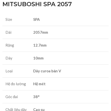
MITSUBOSHI SPA 2057
Size
SPA
Dài
2057mm
Rộng
12.7mm
Dày
10mm
Loại
Dây curoa bản V
Hệ đo lường
Hệ mét
Góc đai
38°
Chất liệu dây
Cao su