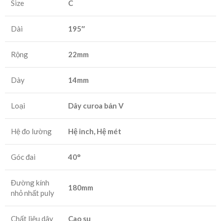
Size
C
Dài
195″
Rộng
22mm
Dày
14mm
Loại
Dây curoa bản V
Hệ đo lường
Hệ inch, Hệ mét
Góc đai
40°
Đường kính
180mm
nhỏ nhất puly
Chất liệu dây
Cao su