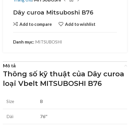
Dây curoa Mitsuboshi B76
Add to compare
Add to wishlist
Danh mục:
MITSUBOSHI
Mô tả
Thông số kỹ thuật của Dây curoa
loại Vbelt MITSUBOSHI B76
Size
B
Dài
76″