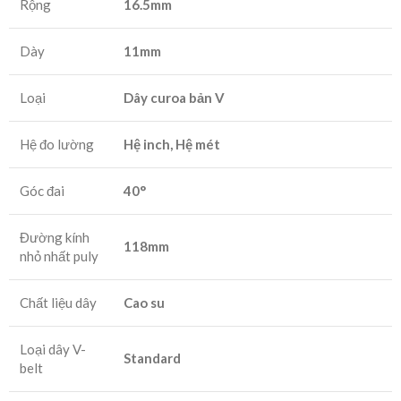
Rộng
16.5mm
Dày
11mm
Loại
Dây curoa bản V
Hệ đo lường
Hệ inch, Hệ mét
Góc đai
40°
Đường kính
118mm
nhỏ nhất puly
Chất liệu dây
Cao su
Loại dây V-
Standard
belt