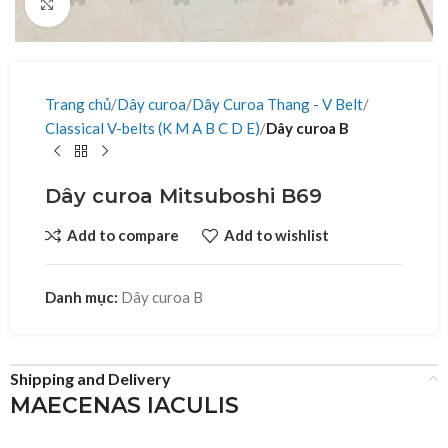
Click to enlarge
Trang chủ
Dây curoa
Dây Curoa Thang - V Belt
Classical V-belts (K M A B C D E)
Dây curoa B
Dây curoa Mitsuboshi B69
Add to compare
Add to wishlist
Danh mục:
Dây curoa B
Shipping and Delivery
MAECENAS IACULIS