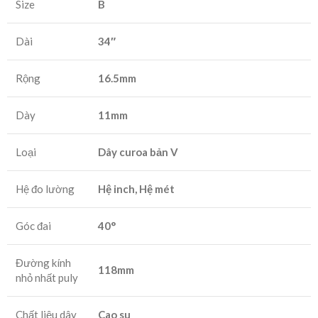
Size
B
Dài
34″
Rộng
16.5mm
Dày
11mm
Loại
Dây curoa bản V
Hệ đo lường
Hệ inch, Hệ mét
Góc đai
40°
Đường kính
118mm
nhỏ nhất puly
Chất liệu dây
Cao su