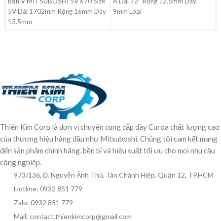
bản V MITSUBOSHI 5V 670 Size
A Dài 72″ Rộng 12.5mm Dày
5V Dài 1702mm Rộng 16mm Dày
9mm Loại
13.5mm
Thiên Kim Corp là đơn vị chuyên cung cấp dây Curoa chất lượng cao
của thương hiệu hàng đầu như Mitsuboshi. Chúng tôi cam kết mang
đến sản phẩm chính hãng, bền bỉ và hiệu suất tối ưu cho mọi nhu cầu
công nghiệp.
973/136, Đ. Nguyễn Ảnh Thủ, Tân Chánh Hiệp, Quận 12, TP.HCM
Hotline: 0932 851 779
Zalo: 0932 851 779
Mail: contact.thienkimcorp@gmail.com