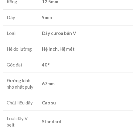
Rộng
12.5mm
Dày
9mm
Loại
Dây curoa bản V
Hệ đo lường
Hệ inch, Hệ mét
Góc đai
40°
Đường kính
67mm
nhỏ nhất puly
Chất liệu dây
Cao su
Loại dây V-
Standard
belt