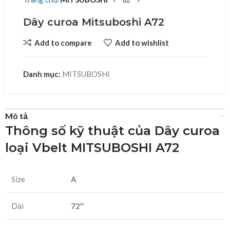
Dây curoa Mitsuboshi A72
Add to compare
Add to wishlist
Danh mục:
MITSUBOSHI
Mô tả
Thông số kỹ thuật của Dây curoa
loại Vbelt MITSUBOSHI A72
Size
A
Dài
72″