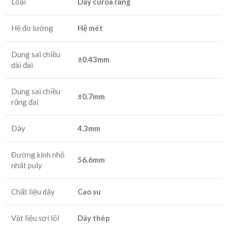
Loại
Dây curoa răng
Hệ đo lường
Hệ mét
Dung sai chiều
±0.43mm
dài đai
Dung sai chiều
±0.7mm
rộng đai
Dày
4.3mm
Đường kính nhỏ
56.6mm
nhất puly
Chất liệu dây
Cao su
Vật liệu sợi lõi
Dây thép