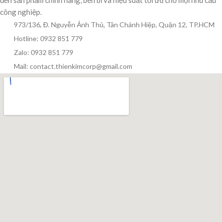
công nghiệp.
973/136, Đ. Nguyễn Ảnh Thủ, Tân Chánh Hiệp, Quận 12, TP.HCM
Hotline: 0932 851 779
Zalo: 0932 851 779
Mail: contact.thienkimcorp@gmail.com
Thiên Kim Corp
T
Chuyên viên tư vấn
Đang trực tuyến
Xin chào! Mình có thể giúp gì cho bạn hôm nay?
😊
T
Zalo / Điện thoại
0932 851 779