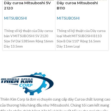
Dây curoa Mitsuboshi 5V
Dây curoa Mitsuboshi
2120
B110
MITSUBOSHI
MITSUBOSHI
ĐỌC TIẾP
ĐỌC TIẾP
Thông số kỹ thuật của Dây curoa
Thông số kỹ thuật của Dây curoa
bản V MITSUBOSHI 5V 2120
loại Vbelt MITSUBOSHI B110
Size 5V Dài 5385mm Rộng 16mm
Size B Dài 110″ Rộng 16.5mm
Dày 13.5mm
Dày 11mm Loại
Thiên Kim Corp là đơn vị chuyên cung cấp dây Curoa chất lượng cao
của thương hiệu hàng đầu như Mitsuboshi. Chúng tôi cam kết mang
đến sản phẩm chính hãng, bền bỉ và hiệu suất tối ưu cho mọi nhu cầu