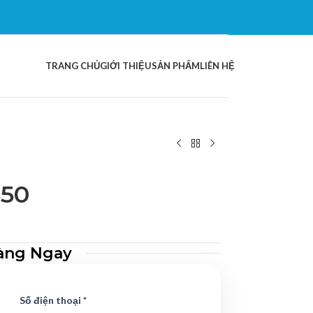
TRANG CHỦ
GIỚI THIỆU
SẢN PHẨM
LIÊN HỆ
550
àng Ngay
Số điện thoại *