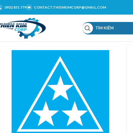
0932 851 779
CONTACT.THIENKIMCORP@GMAIL.COM
TÌM KIẾM