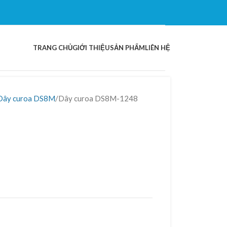
TRANG CHỦ
GIỚI THIỆU
SẢN PHẨM
LIÊN HỆ
Dây curoa DS8M
Dây curoa DS8M-1248