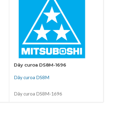
Dây curoa DS8M-1696
Dây curoa 
Dây curoa DS8M
Dây curoa D
ĐỌC TIẾP
ĐỌC TIẾP
Dây curoa DS8M-1696
Dây curoa D
Thiên Kim Corp