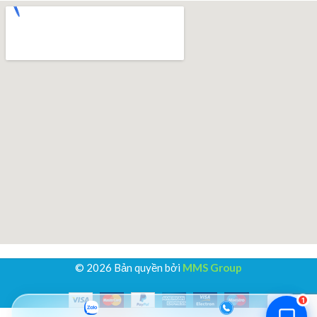
Thiên Kim Corp
T
Chuyên viên tư vấn
Đang trực tuyến
Xin chào! Mình có thể giúp gì cho bạn hôm nay?
😊
T
Zalo / Điện thoại
0932 851 779
Giờ làm việc
T2–T7: 7:00 – 17:30
© 2026 Bản quyền bởi
MMS Group
Chat Zalo
Gọi điện
1