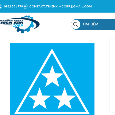
0932 851 779
CONTACT.THIENKIMCORP@GMAIL.COM
TÌM KIẾM