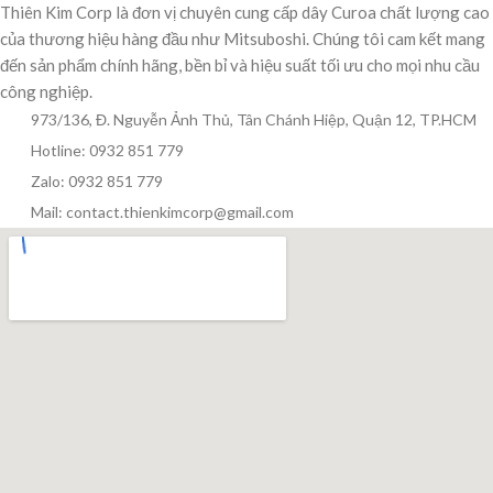
Thiên Kim Corp là đơn vị chuyên cung cấp dây Curoa chất lượng cao
của thương hiệu hàng đầu như Mitsuboshi. Chúng tôi cam kết mang
đến sản phẩm chính hãng, bền bỉ và hiệu suất tối ưu cho mọi nhu cầu
công nghiệp.
973/136, Đ. Nguyễn Ảnh Thủ, Tân Chánh Hiệp, Quận 12, TP.HCM
Hotline: 0932 851 779
Zalo: 0932 851 779
Mail: contact.thienkimcorp@gmail.com
Thiên Kim Corp
T
Chuyên viên tư vấn
Đang trực tuyến
Xin chào! Mình có thể giúp gì cho bạn hôm nay?
😊
T
Zalo / Điện thoại
0932 851 779
Giờ làm việc