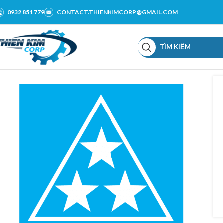
0932 851 779
CONTACT.THIENKIMCORP@GMAIL.COM
TÌM KIẾM