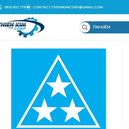
0932 851 779
CONTACT.THIENKIMCORP@GMAIL.COM
TÌM KIẾM