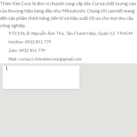
Thiên Kim Corp là đơn vị chuyên cung cấp dây Curoa chất lượng cao
của thương hiệu hàng đầu như Mitsuboshi. Chúng tôi cam kết mang
đến sản phẩm chính hãng, bền bỉ và hiệu suất tối ưu cho mọi nhu cầu
công nghiệp.
973/136, Đ. Nguyễn Ảnh Thủ, Tân Chánh Hiệp, Quận 12, TP.HCM
Hotline: 0932 851 779
Zalo: 0932 851 779
Mail: contact.thienkimcorp@gmail.com
Thiên Kim Corp
T
Chuyên viên tư vấn
Đang trực tuyến
Xin chào! Mình có thể giúp gì cho bạn hôm nay?
😊
T
Zalo / Điện thoại
0932 851 779
Giờ làm việc