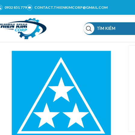
0932 851 779
CONTACT.THIENKIMCORP@GMAIL.COM
TÌM KIẾM