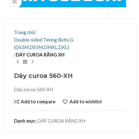
Click to enlarge
Trang chủ
Double-sided Timing Belts G
(DS3M,DS5M,DMXL,DXL)
DÂY CUROA RĂNG XH
Dây curoa 560-XH
Dây curoa 560-XH
Add to compare
Add to wishlist
Danh mục:
DÂY CUROA RĂNG XH