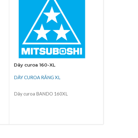
Dây curoa 160-XL
Dây curoa 2
DÂY CUROA RĂNG XL
DÂY CUROA R
ĐỌC TIẾP
ĐỌC TIẾP
Dây curoa BANDO 160XL
Dây curoa Ba