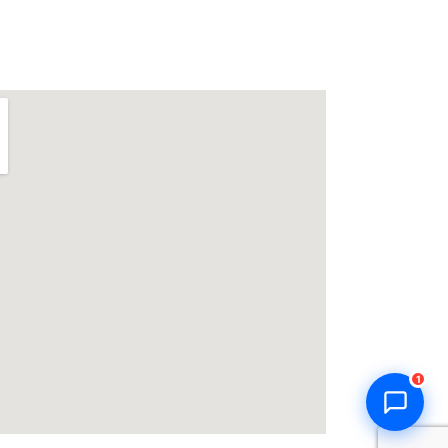
Thiên Kim Corp
T
Chuyên viên tư vấn
Đang trực tuyến
Xin chào! Mình có thể giúp gì
cho bạn hôm nay? 😊
T
Zalo / Điện thoại
0932 851 779
Giờ làm việc
T2–T7: 7:00 – 17:30
Chat Zalo
Gọi điện
1