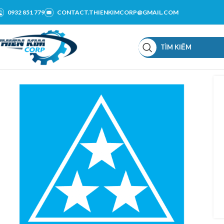
0932 851 779
CONTACT.THIENKIMCORP@GMAIL.COM
TÌM KIẾM