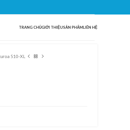
TRANG CHỦ
GIỚI THIỆU
SẢN PHẨM
LIÊN HỆ
curoa 510-XL