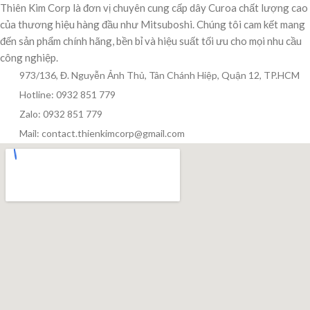
Thiên Kim Corp là đơn vị chuyên cung cấp dây Curoa chất lượng cao
của thương hiệu hàng đầu như Mitsuboshi. Chúng tôi cam kết mang
đến sản phẩm chính hãng, bền bỉ và hiệu suất tối ưu cho mọi nhu cầu
công nghiệp.
973/136, Đ. Nguyễn Ảnh Thủ, Tân Chánh Hiệp, Quận 12, TP.HCM
Hotline: 0932 851 779
Zalo: 0932 851 779
Mail: contact.thienkimcorp@gmail.com
Thiên Kim Corp
T
Chuyên viên tư vấn
Đang trực tuyến
Xin chào! Mình có thể giúp gì cho bạn hôm nay?
😊
T
Zalo / Điện thoại
0932 851 779
Giờ làm việc