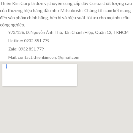
Thiên Kim Corp là đơn vị chuyên cung cấp dây Curoa chất lượng cao
của thương hiệu hàng đầu như Mitsuboshi. Chúng tôi cam kết mang
đến sản phẩm chính hãng, bền bỉ và hiệu suất tối ưu cho mọi nhu cầu
công nghiệp.
973/136, Đ. Nguyễn Ảnh Thủ, Tân Chánh Hiệp, Quận 12, TP.HCM
Hotline: 0932 851 779
Zalo: 0932 851 779
Mail: contact.thienkimcorp@gmail.com
Thiên Kim Corp
T
Chuyên viên tư vấn
Đang trực tuyến
Xin chào! Mình có thể giúp gì cho bạn hôm nay?
😊
T
Zalo / Điện thoại
0932 851 779
Giờ làm việc