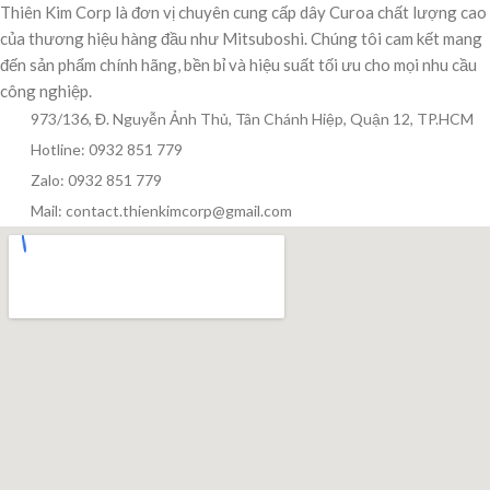
Thiên Kim Corp là đơn vị chuyên cung cấp dây Curoa chất lượng cao
của thương hiệu hàng đầu như Mitsuboshi. Chúng tôi cam kết mang
đến sản phẩm chính hãng, bền bỉ và hiệu suất tối ưu cho mọi nhu cầu
công nghiệp.
973/136, Đ. Nguyễn Ảnh Thủ, Tân Chánh Hiệp, Quận 12, TP.HCM
Hotline: 0932 851 779
Zalo: 0932 851 779
Mail: contact.thienkimcorp@gmail.com
Thiên Kim Corp
T
Chuyên viên tư vấn
Đang trực tuyến
Xin chào! Mình có thể giúp gì cho bạn hôm nay?
😊
T
Zalo / Điện thoại
0932 851 779
Giờ làm việc