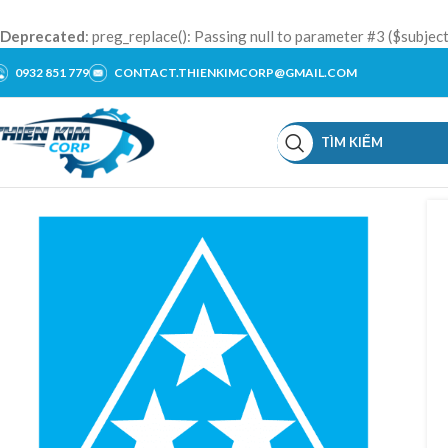
Deprecated
: preg_replace(): Passing null to parameter #3 ($subject
0932 851 779
CONTACT.THIENKIMCORP@GMAIL.COM
TÌM KIẾM