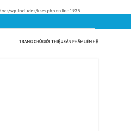
docs/wp-includes/kses.php
on line
1935
TRANG CHỦ
GIỚI THIỆU
SẢN PHẨM
LIÊN HỆ