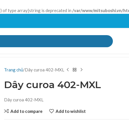
) of type array|string is deprecated in
/var/www/mitsuboshi.vn/ht
Trang chủ
Dây curoa 402-MXL
Dây curoa 402-MXL
Dây curoa 402-MXL
Add to compare
Add to wishlist