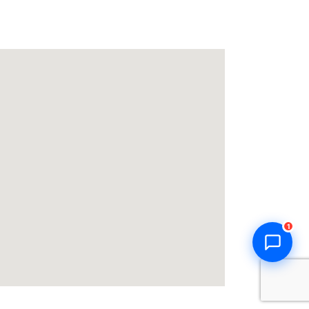
Thiên Kim Corp
T
Chuyên viên tư vấn
Đang trực tuyến
Xin chào! Mình có thể giúp gì
cho bạn hôm nay? 😊
T
Zalo / Điện thoại
0932 851 779
Giờ làm việc
T2–T7: 7:00 – 17:30
Chat Zalo
Gọi điện
1