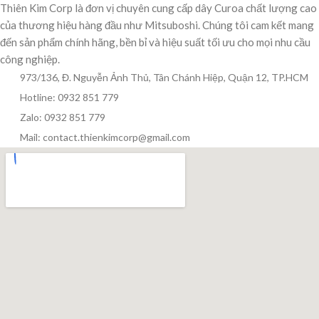
Thiên Kim Corp là đơn vị chuyên cung cấp dây Curoa chất lượng cao
của thương hiệu hàng đầu như Mitsuboshi. Chúng tôi cam kết mang
đến sản phẩm chính hãng, bền bỉ và hiệu suất tối ưu cho mọi nhu cầu
công nghiệp.
973/136, Đ. Nguyễn Ảnh Thủ, Tân Chánh Hiệp, Quận 12, TP.HCM
Hotline: 0932 851 779
Zalo: 0932 851 779
Mail: contact.thienkimcorp@gmail.com
Thiên Kim Corp
T
Chuyên viên tư vấn
Đang trực tuyến
Xin chào! Mình có thể giúp gì cho bạn hôm nay?
😊
T
Zalo / Điện thoại
0932 851 779
Giờ làm việc