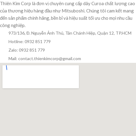
Thiên Kim Corp là đơn vị chuyên cung cấp dây Curoa chất lượng cao
của thương hiệu hàng đầu như Mitsuboshi. Chúng tôi cam kết mang
đến sản phẩm chính hãng, bền bỉ và hiệu suất tối ưu cho mọi nhu cầu
công nghiệp.
973/136, Đ. Nguyễn Ảnh Thủ, Tân Chánh Hiệp, Quận 12, TP.HCM
Hotline: 0932 851 779
Zalo: 0932 851 779
Mail: contact.thienkimcorp@gmail.com
Thiên Kim Corp
T
Chuyên viên tư vấn
Đang trực tuyến
Xin chào! Mình có thể giúp gì cho bạn hôm nay?
😊
T
Zalo / Điện thoại
0932 851 779
Giờ làm việc