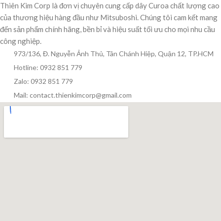
Thiên Kim Corp là đơn vị chuyên cung cấp dây Curoa chất lượng cao
của thương hiệu hàng đầu như Mitsuboshi. Chúng tôi cam kết mang
đến sản phẩm chính hãng, bền bỉ và hiệu suất tối ưu cho mọi nhu cầu
công nghiệp.
973/136, Đ. Nguyễn Ảnh Thủ, Tân Chánh Hiệp, Quận 12, TP.HCM
Hotline: 0932 851 779
Zalo: 0932 851 779
Mail: contact.thienkimcorp@gmail.com
Thiên Kim Corp
T
Chuyên viên tư vấn
Đang trực tuyến
Xin chào! Mình có thể giúp gì cho bạn hôm nay?
😊
T
Zalo / Điện thoại
0932 851 779
Giờ làm việc