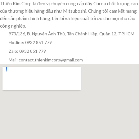
Thiên Kim Corp là đơn vị chuyên cung cấp dây Curoa chất lượng cao
của thương hiệu hàng đầu như Mitsuboshi. Chúng tôi cam kết mang
đến sản phẩm chính hãng, bền bỉ và hiệu suất tối ưu cho mọi nhu cầu
công nghiệp.
973/136, Đ. Nguyễn Ảnh Thủ, Tân Chánh Hiệp, Quận 12, TP.HCM
Hotline: 0932 851 779
Zalo: 0932 851 779
Mail: contact.thienkimcorp@gmail.com
Thiên Kim Corp
T
Chuyên viên tư vấn
Đang trực tuyến
Xin chào! Mình có thể giúp gì cho bạn hôm nay?
😊
T
Zalo / Điện thoại
0932 851 779
Giờ làm việc