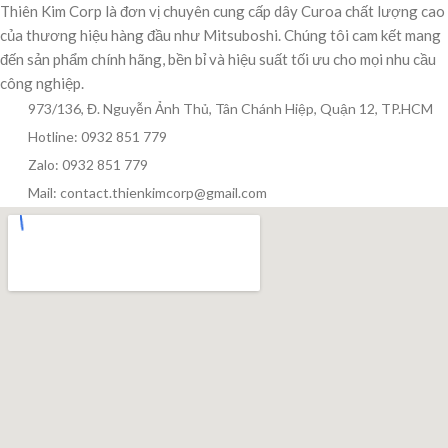
Thiên Kim Corp là đơn vị chuyên cung cấp dây Curoa chất lượng cao
của thương hiệu hàng đầu như Mitsuboshi. Chúng tôi cam kết mang
đến sản phẩm chính hãng, bền bỉ và hiệu suất tối ưu cho mọi nhu cầu
công nghiệp.
973/136, Đ. Nguyễn Ảnh Thủ, Tân Chánh Hiệp, Quận 12, TP.HCM
Hotline: 0932 851 779
Zalo: 0932 851 779
Mail: contact.thienkimcorp@gmail.com
Thiên Kim Corp
T
Chuyên viên tư vấn
Đang trực tuyến
Xin chào! Mình có thể giúp gì cho bạn hôm nay?
😊
T
Zalo / Điện thoại
0932 851 779
Giờ làm việc