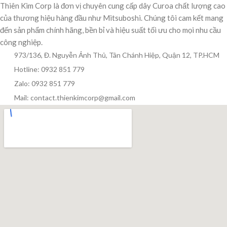
Thiên Kim Corp là đơn vị chuyên cung cấp dây Curoa chất lượng cao
của thương hiệu hàng đầu như Mitsuboshi. Chúng tôi cam kết mang
đến sản phẩm chính hãng, bền bỉ và hiệu suất tối ưu cho mọi nhu cầu
công nghiệp.
973/136, Đ. Nguyễn Ảnh Thủ, Tân Chánh Hiệp, Quận 12, TP.HCM
Hotline: 0932 851 779
Zalo: 0932 851 779
Mail: contact.thienkimcorp@gmail.com
Thiên Kim Corp
T
Chuyên viên tư vấn
Đang trực tuyến
Xin chào! Mình có thể giúp gì cho bạn hôm nay?
😊
T
Zalo / Điện thoại
0932 851 779
Giờ làm việc