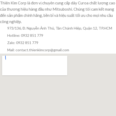
Thiên Kim Corp là đơn vị chuyên cung cấp dây Curoa chất lượng cao
của thương hiệu hàng đầu như Mitsuboshi. Chúng tôi cam kết mang
đến sản phẩm chính hãng, bền bỉ và hiệu suất tối ưu cho mọi nhu cầu
công nghiệp.
973/136, Đ. Nguyễn Ảnh Thủ, Tân Chánh Hiệp, Quận 12, TP.HCM
Hotline: 0932 851 779
Zalo: 0932 851 779
Mail: contact.thienkimcorp@gmail.com
Thiên Kim Corp
T
Chuyên viên tư vấn
Đang trực tuyến
Xin chào! Mình có thể giúp gì cho bạn hôm nay?
😊
T
Zalo / Điện thoại
0932 851 779
Giờ làm việc