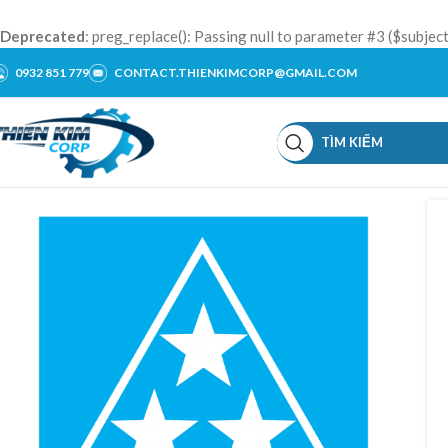
Deprecated
: preg_replace(): Passing null to parameter #3 ($subject
0932 851 779
CONTACT.THIENKIMCORP@GMAIL.COM
TÌM KIẾM