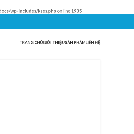
docs/wp-includes/kses.php
on line
1935
TRANG CHỦ
GIỚI THIỆU
SẢN PHẨM
LIÊN HỆ