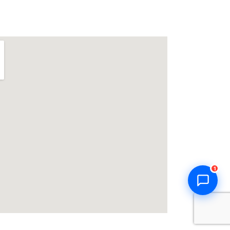
Thiên Kim Corp
T
Chuyên viên tư vấn
Đang trực tuyến
Xin chào! Mình có thể giúp gì
cho bạn hôm nay? 😊
T
Zalo / Điện thoại
0932 851 779
Giờ làm việc
T2–T7: 7:00 – 17:30
Chat Zalo
Gọi điện
1