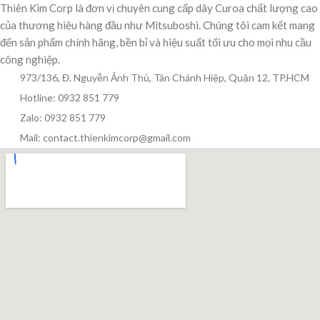
Thiên Kim Corp là đơn vị chuyên cung cấp dây Curoa chất lượng cao
của thương hiệu hàng đầu như Mitsuboshi. Chúng tôi cam kết mang
đến sản phẩm chính hãng, bền bỉ và hiệu suất tối ưu cho mọi nhu cầu
công nghiệp.
973/136, Đ. Nguyễn Ảnh Thủ, Tân Chánh Hiệp, Quận 12, TP.HCM
Hotline: 0932 851 779
Zalo: 0932 851 779
Mail: contact.thienkimcorp@gmail.com
Thiên Kim Corp
T
Chuyên viên tư vấn
Đang trực tuyến
Xin chào! Mình có thể giúp gì cho bạn hôm nay?
😊
T
Zalo / Điện thoại
0932 851 779
Giờ làm việc