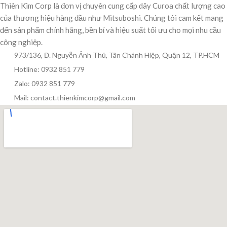
Thiên Kim Corp là đơn vị chuyên cung cấp dây Curoa chất lượng cao
của thương hiệu hàng đầu như Mitsuboshi. Chúng tôi cam kết mang
đến sản phẩm chính hãng, bền bỉ và hiệu suất tối ưu cho mọi nhu cầu
công nghiệp.
973/136, Đ. Nguyễn Ảnh Thủ, Tân Chánh Hiệp, Quận 12, TP.HCM
Hotline: 0932 851 779
Zalo: 0932 851 779
Mail: contact.thienkimcorp@gmail.com
Thiên Kim Corp
T
Chuyên viên tư vấn
Đang trực tuyến
Xin chào! Mình có thể giúp gì cho bạn hôm nay?
😊
T
Zalo / Điện thoại
0932 851 779
Giờ làm việc