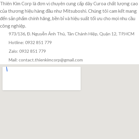
Thiên Kim Corp là đơn vị chuyên cung cấp dây Curoa chất lượng cao
của thương hiệu hàng đầu như Mitsuboshi. Chúng tôi cam kết mang
đến sản phẩm chính hãng, bền bỉ và hiệu suất tối ưu cho mọi nhu cầu
công nghiệp.
973/136, Đ. Nguyễn Ảnh Thủ, Tân Chánh Hiệp, Quận 12, TP.HCM
Hotline: 0932 851 779
Zalo: 0932 851 779
Mail: contact.thienkimcorp@gmail.com
Thiên Kim Corp
T
Chuyên viên tư vấn
Đang trực tuyến
Xin chào! Mình có thể giúp gì cho bạn hôm nay?
😊
T
Zalo / Điện thoại
0932 851 779
Giờ làm việc