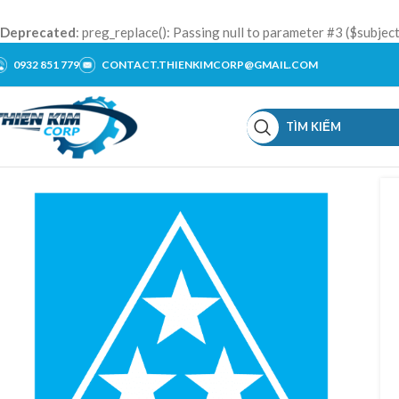
Deprecated
: preg_replace(): Passing null to parameter #3 ($subject
0932 851 779
CONTACT.THIENKIMCORP@GMAIL.COM
TÌM KIẾM