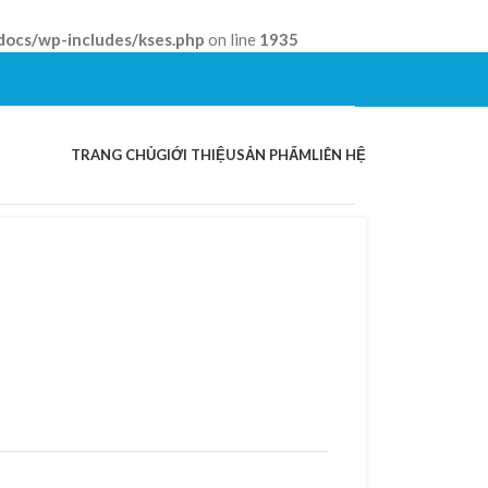
docs/wp-includes/kses.php
on line
1935
TRANG CHỦ
GIỚI THIỆU
SẢN PHẨM
LIÊN HỆ