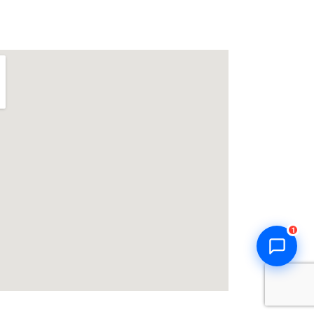
Thiên Kim Corp
T
Chuyên viên tư vấn
Đang trực tuyến
Xin chào! Mình có thể giúp gì
cho bạn hôm nay? 😊
T
Zalo / Điện thoại
0932 851 779
Giờ làm việc
T2–T7: 7:00 – 17:30
Chat Zalo
Gọi điện
1