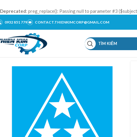
Deprecated
: preg_replace(): Passing null to parameter #3 ($subject
0932 851 779
CONTACT.THIENKIMCORP@GMAIL.COM
TÌM KIẾM