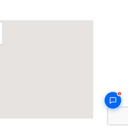
Thiên Kim Corp
T
Chuyên viên tư vấn
Đang trực tuyến
Xin chào! Mình có thể giúp gì
cho bạn hôm nay? 😊
T
Zalo / Điện thoại
0932 851 779
Giờ làm việc
T2–T7: 7:00 – 17:30
Chat Zalo
Gọi điện
1