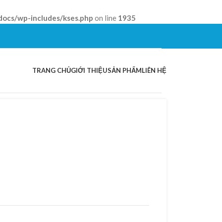
docs/wp-includes/kses.php
on line
1935
TRANG CHỦ
GIỚI THIỆU
SẢN PHẨM
LIÊN HỆ